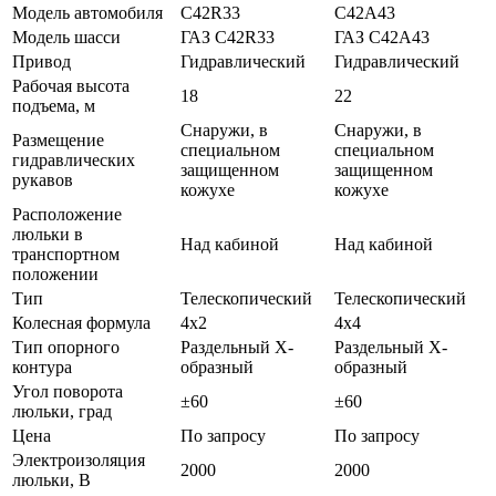
Модель автомобиля
C42R33
C42A43
Модель шасси
ГАЗ C42R33
ГАЗ C42A43
Привод
Гидравлический
Гидравлический
Рабочая высота
18
22
подъема, м
Снаружи, в
Снаружи, в
Размещение
специальном
специальном
гидравлических
защищенном
защищенном
рукавов
кожухе
кожухе
Расположение
люльки в
Над кабиной
Над кабиной
транспортном
положении
Тип
Телескопический
Телескопический
Колесная формула
4x2
4x4
Тип опорного
Раздельный Х-
Раздельный Х-
контура
образный
образный
Угол поворота
±60
±60
люльки, град
Цена
По запросу
По запросу
Электроизоляция
2000
2000
люльки, В