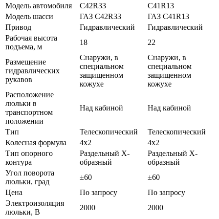
Модель автомобиля
C42R33
C41R13
Модель шасси
ГАЗ C42R33
ГАЗ C41R13
Привод
Гидравлический
Гидравлический
Рабочая высота
18
22
подъема, м
Снаружи, в
Снаружи, в
Размещение
специальном
специальном
гидравлических
защищенном
защищенном
рукавов
кожухе
кожухе
Расположение
люльки в
Над кабиной
Над кабиной
транспортном
положении
Тип
Телескопический
Телескопический
Колесная формула
4x2
4x2
Тип опорного
Раздельный Х-
Раздельный Х-
контура
образный
образный
Угол поворота
±60
±60
люльки, град
Цена
По запросу
По запросу
Электроизоляция
2000
2000
люльки, В