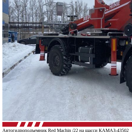
Автогидроподъемник Red Machin /22 на шасси КАМАЗ-43502