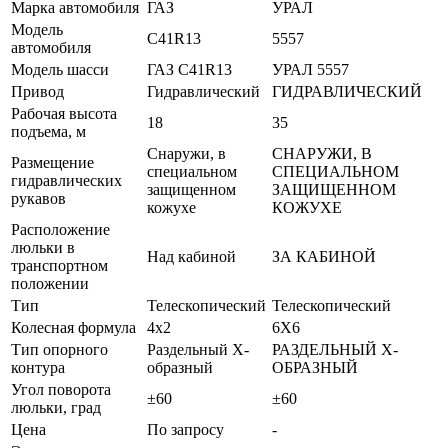
Марка автомобиля
ГАЗ
УРАЛ
Модель
C41R13
5557
автомобиля
Модель шасси
ГАЗ C41R13
УРАЛ 5557
Привод
Гидравлический
ГИДРАВЛИЧЕСКИЙ
Рабочая высота
18
35
подъема, м
Снаружи, в
СНАРУЖИ, В
Размещение
специальном
СПЕЦИАЛЬНОМ
гидравлических
защищенном
ЗАЩИЩЕННОМ
рукавов
кожухе
КОЖУХЕ
Расположение
люльки в
Над кабиной
ЗА КАБИНОЙ
транспортном
положении
Тип
Телескопический
Телескопический
Колесная формула
4x2
6X6
Тип опорного
Раздельный Х-
РАЗДЕЛЬНЫЙ Х-
контура
образный
ОБРАЗНЫЙ
Угол поворота
±60
±60
люльки, град
Цена
По запросу
-