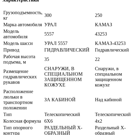
Грузоподъемность,
300
250
кг
Марка автомобиля
УРАЛ
КАМАЗ
Модель
5557
43253
автомобиля
Модель шасси
УРАЛ 5557
КАМАЗ-43253
Привод
ГИДРАВЛИЧЕСКИЙ
Гидравлический
Рабочая высота
35
22
подъема, м
СНАРУЖИ, В
Снаружи, в
Размещение
СПЕЦИАЛЬНОМ
специальном
гидравлических
ЗАЩИЩЕННОМ
защищенном
рукавов
КОЖУХЕ
кожухе
Расположение
люльки в
ЗА КАБИНОЙ
Над кабиной
транспортном
положении
Тип
Телескопический
Телескопический
Колесная формула
6X6
4x2
Тип опорного
РАЗДЕЛЬНЫЙ Х-
Раздельный Х-
контура
ОБРАЗНЫЙ
образный